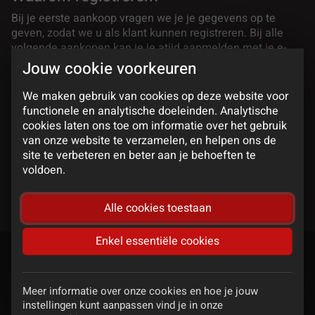
Bij je eerste aankoop vragen we je je gegevens op te
geven, zodat we u als klant kunnen registreren. Bij alle
volgende aankopen kan je je atijd aanmelden met je e-
mailadres of gebruikersnaam en paswoord. Zo heb je een
Jouw cookie voorkeuren
eigen account en moet je niet steeds alle gegevens terug
invullen. Je wachtwoord kan je zelf kiezen.
We maken gebruik van cookies op deze website voor
functionele en analytische doeleinden. Analytische
Wat als ik mijn wachtwoord vergeten
cookies laten ons toe om informatie over het gebruik
ben?
van onze website te verzamelen, en helpen ons de
site te verbeteren en beter aan je behoeften te
Ga naar
Wachtwoord vergeten
waar je je e-mailadres kan
voldoen.
ingeven. Je ontvangt per e-mail instructies om je
wachtwoord te resetten.
Alle cookies toestaan
Enkel essentiële cookies
Meld je aan voor onze nieuwsbrief
Ontvang de beste aanbiedingen, promoties en leuke recepten
Meer informatie over onze cookies en hoe je jouw
in je mailbox.
instellingen kunt aanpassen vind je in onze