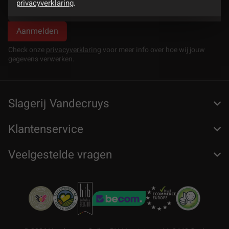
privacyverklaring
.
Laat dit veld ongewijzigd, het dient om misbruik te detecteren.
Laat dit veld ongewijzigd, het dient om misbruik te detecteren.
Aanmelden
Check onze
privacyverklaring
voor meer info over hoe wij jouw
gegevens verwerken.
Slagerij Vandecruys
Klantenservice
Veelgestelde vragen